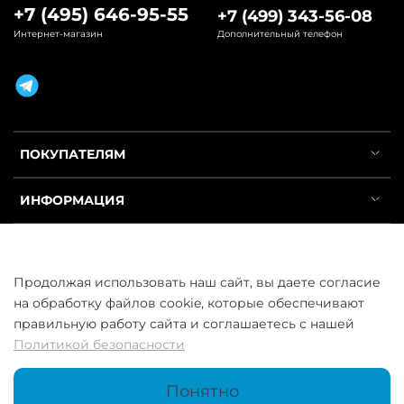
+7 (495) 646-95-55
+7 (499) 343-56-08
Интернет-магазин
Дополнительный телефон
ПОКУПАТЕЛЯМ
ИНФОРМАЦИЯ
УСЛУГИ
Продолжая использовать наш сайт, вы даете согласие
на обработку файлов cookie, которые обеспечивают
правильную работу сайта и соглашаетесь с нашей
Политикой безопасности
ООО «ГосСнабРезерв» © 2013–2026 - Продажа труб оптом и в
розницу
Понятно