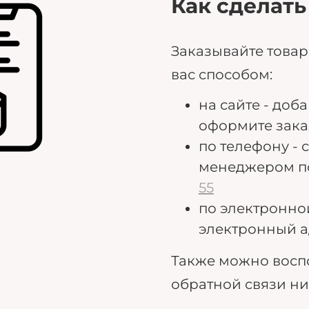
Как сделать
Заказывайте това
вас способом:
на сайте - доб
оформите зака
по телефону - 
менеджером п
55
по электронно
электронный а
Также можно восп
обратной связи н