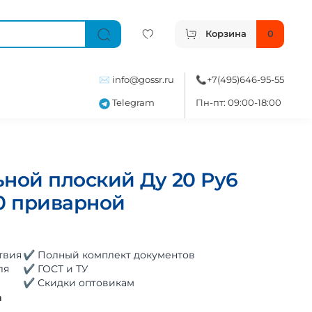
Корзина
0
✉️
info@gossr.ru
📞
+7(495)646-95-55
Telegram
Пн-пт: 09:00-18:00
ной плоский Ду 20 Ру6
0 приварной
твия
✔ Полный комплект документов
ля
✔ ГОСТ и ТУ
✔ Скидки оптовикам
а