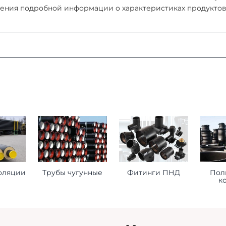
ения подробной информации о характеристиках продуктов, 
:
ая область, г. Мытищи, д. Пирогово, ул. Рыбловская, 2А
о ознакомиться
здесь
оформления заказа
ставьте нам следующую информацию при оформлении заказ
оляции
Трубы чугунные
Фитинги ПНД
Пол
к
торое будет принимать груз на месте доставки.
 сориентироваться на ваше расписание.
помочь нам лучше удовлетворить ваши потребности.