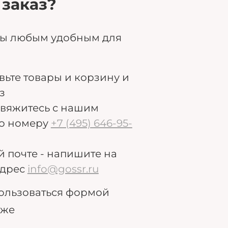
 заказ?
ры любым удобным для
авьте товары и корзину и
з
свяжитесь с нашим
о номеру
+7 (495) 646-95-
й почте - напишите на
дрес
info@gossr.ru
ользоваться формой
иже