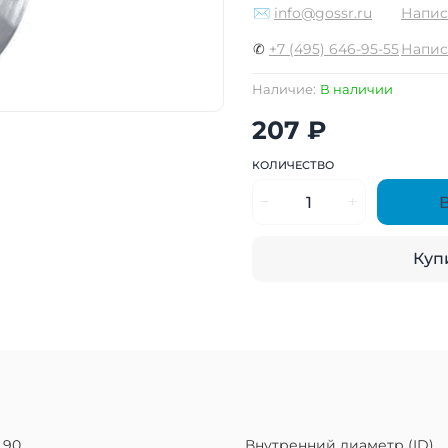
✉
info@gossr.ru
Напис
✆
+7 (495) 646-95-55
Напис
Наличие:
В наличии
207 ₽
КОЛИЧЕСТВО
Купи
90
Внутренний диаметр (ID)