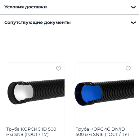
Условия доставки
Получить товар можно любым удобным для вас
Сопутствующие документы
способом:
Самовывоз. Наш склад находится по адресу
Московская область, г. Мытищи, д. Пирогово, ул.
Рыбловская, 2А
Доставка нашим автотранспортом. Подробнее
можно ознакомиться
здесь
Транспортной компанией в регионы
Важно!
Итоговая стоимость рассчитывается менеджером
после оформления заказа
Чтобы обеспечить быструю доставку, пожалуйста,
предоставьте нам следующую информацию при
оформлении заказа:
Труба КОРСИС ID 500
Труба КОРСИС DN/ID
Точный адрес доставки вашего объекта.
мм SN8 (ГОСТ / ТУ)
500 мм SN16 (ГОСТ / ТУ)