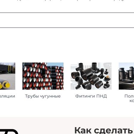
:
ая область, г. Мытищи, д. Пирогово, ул. Рыбловская, 2А
о ознакомиться
здесь
оформления заказа
ставьте нам следующую информацию при оформлении заказ
оляции
Трубы чугунные
Фитинги ПНД
Пол
к
торое будет принимать груз на месте доставки.
 сориентироваться на ваше расписание.
помочь нам лучше удовлетворить ваши потребности.
Как сделать