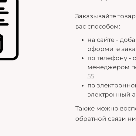
Заказывайте това
вас способом:
на сайте - доб
оформите зака
по телефону - 
менеджером п
55
по электронно
электронный а
Также можно восп
обратной связи н