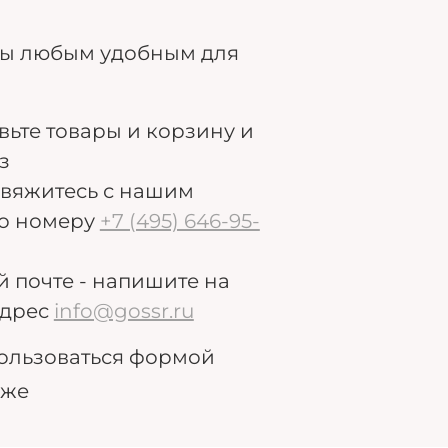
ры любым удобным для
авьте товары и корзину и
з
свяжитесь с нашим
о номеру
+7 (495) 646-95-
й почте - напишите на
дрес
info@gossr.ru
ользоваться формой
иже