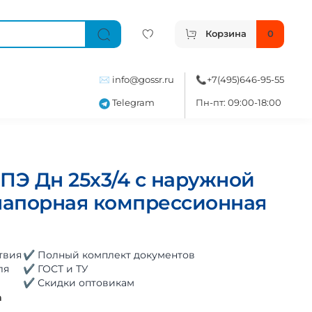
Корзина
0
✉️
info@gossr.ru
📞
+7(495)646-95-55
Telegram
Пн-пт: 09:00-18:00
ПЭ Дн 25х3/4 с наружной
 напорная компрессионная
твия
✔ Полный комплект документов
ля
✔ ГОСТ и ТУ
✔ Скидки оптовикам
а