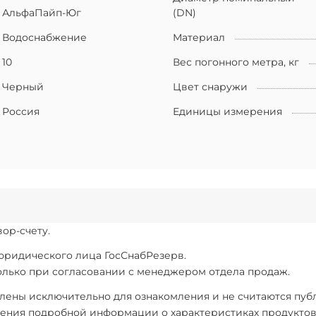
АльфаПайп-Юг
(DN)
Водоснабжение
Материал
10
Вес погонного метра, кг
Черный
Цвет снаружи
Россия
Единицы измерения
ор-счету.
 юридического лица ГосСнабРезерв.
только при согласовании с менеджером отдела продаж.
ены исключительно для ознакомления и не считаются публи
ения подробной информации о характеристиках продуктов, 