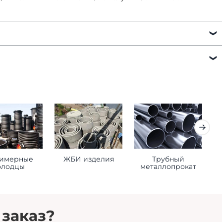
а:
имерные
ЖБИ изделия
Трубный
К
олодцы
металлопрокат
 заказ?