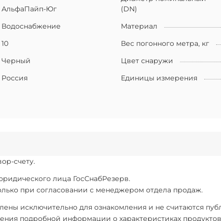
АльфаПайп-Юг
(DN)
Водоснабжение
Материал
10
Вес погонного метра, кг
Черный
Цвет снаружи
Россия
Единицы измерения
ор-счету.
 юридического лица ГосСнабРезерв.
только при согласовании с менеджером отдела продаж.
ены исключительно для ознакомления и не считаются публи
ения подробной информации о характеристиках продуктов, 