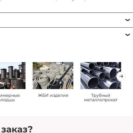
а:
имерные
ЖБИ изделия
Трубный
К
олодцы
металлопрокат
 заказ?