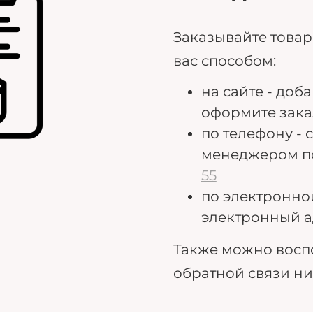
Заказывайте това
вас способом:
на сайте - доб
оформите зака
по телефону - 
менеджером п
55
по электронно
электронный а
Также можно восп
обратной связи н