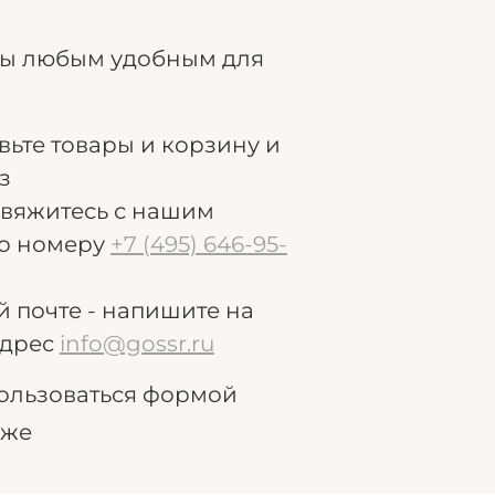
ры любым удобным для
авьте товары и корзину и
з
свяжитесь с нашим
о номеру
+7 (495) 646-95-
й почте - напишите на
дрес
info@gossr.ru
ользоваться формой
иже