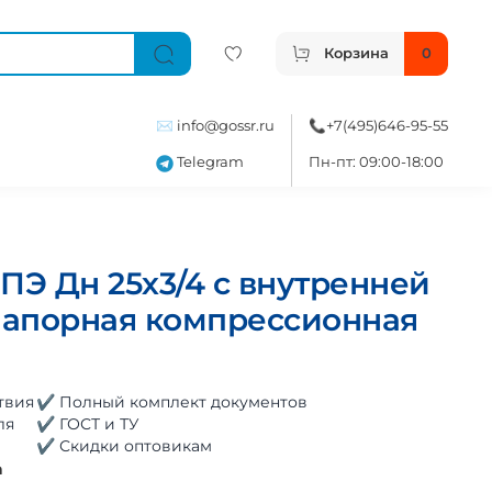
Корзина
0
✉️
info@gossr.ru
📞
+7(495)646-95-55
Telegram
Пн-пт: 09:00-18:00
ПЭ Дн 25х3/4 с внутренней
 напорная компрессионная
твия
✔ Полный комплект документов
ля
✔ ГОСТ и ТУ
✔ Скидки оптовикам
а