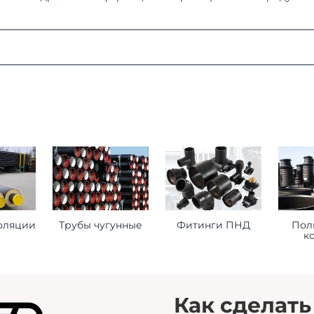
:
ая область, г. Мытищи, д. Пирогово, ул. Рыбловская, 2А
о ознакомиться
здесь
оформления заказа
ставьте нам следующую информацию при оформлении заказ
оляции
Трубы чугунные
Фитинги ПНД
Пол
к
торое будет принимать груз на месте доставки.
 сориентироваться на ваше расписание.
помочь нам лучше удовлетворить ваши потребности.
Как сделать