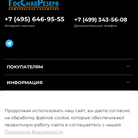
+7 (495) 646-95-55
+7 (499) 343-56-08
Интернет-магазин
Дополнительный телефон
ПОКУПАТЕЛЯМ
ИНФОРМАЦИЯ
УСЛУГИ
Продолжая использовать наш сайт, вы даете согласие
на обработку файлов cookie, которые обеспечивают
правильную работу сайта и соглашаетесь с нашей
Политикой безопасности
ООО «ГосСнабРезерв» © 2013–2026 - Продажа труб оптом и в