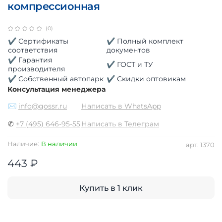
компрессионная
(0)
✔ Сертификаты
✔ Полный комплект
соответствия
документов
✔ Гарантия
✔ ГОСТ и ТУ
производителя
✔ Собственный автопарк
✔ Скидки оптовикам
Консультация менеджера
✉
info@gossr.ru
Написать в WhatsApp
✆
+7 (495) 646-95-55
Написать в Телеграм
Наличие:
В наличии
арт.
1370
443 ₽
Купить в 1 клик