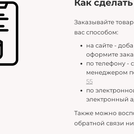
Как сделать
Заказывайте това
вас способом:
на сайте - доб
оформите зака
по телефону - 
менеджером п
55
по электронно
электронный а
Также можно восп
обратной связи н