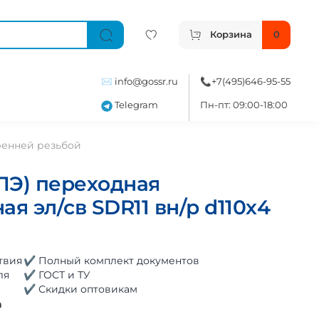
Корзина
0
✉️
info@gossr.ru
📞
+7(495)646-95-55
Telegram
Пн-пт: 09:00-18:00
ренней резьбой
ПЭ) переходная
ая эл/св SDR11 вн/р d110х4
твия
✔ Полный комплект документов
ля
✔ ГОСТ и ТУ
✔ Скидки оптовикам
а