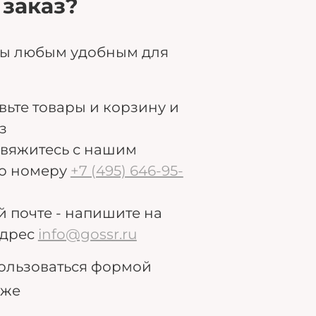
 заказ?
ры любым удобным для
авьте товары и корзину и
з
свяжитесь с нашим
о номеру
+7 (495) 646-95-
й почте - напишите на
дрес
info@gossr.ru
ользоваться формой
иже