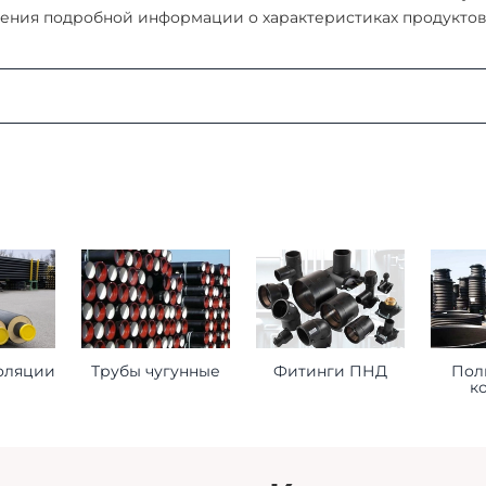
ения подробной информации о характеристиках продуктов, 
:
ая область, г. Мытищи, д. Пирогово, ул. Рыбловская, 2А
о ознакомиться
здесь
оформления заказа
ставьте нам следующую информацию при оформлении заказ
оляции
Трубы чугунные
Фитинги ПНД
Пол
к
торое будет принимать груз на месте доставки.
 сориентироваться на ваше расписание.
помочь нам лучше удовлетворить ваши потребности.