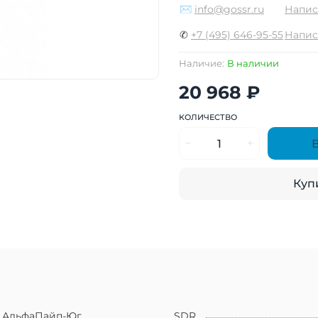
✉
info@gossr.ru
Напис
✆
+7 (495) 646-95-55
Напис
Наличие:
В наличии
20 968 ₽
КОЛИЧЕСТВО
Купи
АльфаПайп-Юг
SDR