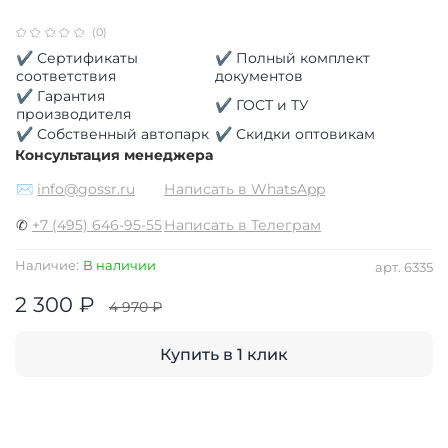
(0)
✔ Сертификаты
✔ Полный комплект
соответствия
документов
✔ Гарантия
✔ ГОСТ и ТУ
производителя
✔ Собственный автопарк
✔ Скидки оптовикам
Консультация менеджера
✉
info@gossr.ru
Написать в WhatsApp
✆
+7 (495) 646-95-55
Написать в Телеграм
Наличие:
В наличии
арт.
6335
2 300 ₽
4 970 ₽
Купить в 1 клик