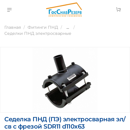
Главная
Фитинги ПНД
...
Седелки ПНД электросварные
Седелка ПНД (ПЭ) электросварная эл/
св с фрезой SDR11 d110х63