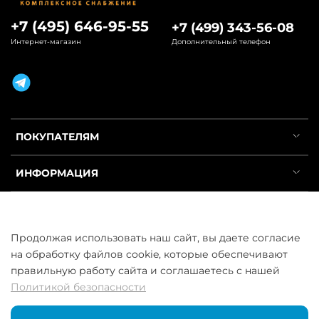
+7 (495) 646-95-55
+7 (499) 343-56-08
Интернет-магазин
Дополнительный телефон
ПОКУПАТЕЛЯМ
ИНФОРМАЦИЯ
УСЛУГИ
Продолжая использовать наш сайт, вы даете согласие
на обработку файлов cookie, которые обеспечивают
правильную работу сайта и соглашаетесь с нашей
Политикой безопасности
ООО «ГосСнабРезерв» © 2013–2026 - Продажа труб оптом и в
розницу