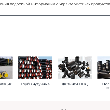
ения подробной информации о характеристиках продуктов, 
:
ая область, г. Мытищи, д. Пирогово, ул. Рыбловская, 2А
о ознакомиться
здесь
оформления заказа
ставьте нам следующую информацию при оформлении заказ
оляции
Трубы чугунные
Фитинги ПНД
Пол
к
торое будет принимать груз на месте доставки.
 сориентироваться на ваше расписание.
помочь нам лучше удовлетворить ваши потребности.