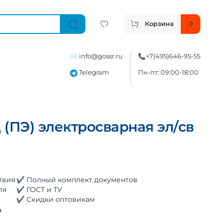
Корзина
0
✉️
info@gossr.ru
📞
+7(495)646-95-55
Telegram
Пн-пт: 09:00-18:00
(ПЭ) электросварная эл/св
твия
✔ Полный комплект документов
ля
✔ ГОСТ и ТУ
✔ Скидки оптовикам
а