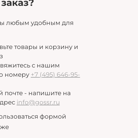
 заказ?
ры любым удобным для
авьте товары и корзину и
з
свяжитесь с нашим
о номеру
+7 (495) 646-95-
й почте - напишите на
дрес
info@gossr.ru
ользоваться формой
иже