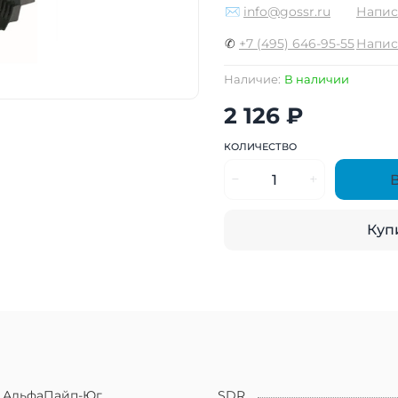
✉
info@gossr.ru
Напис
✆
+7 (495) 646-95-55
Напис
Наличие:
В наличии
2 126 ₽
КОЛИЧЕСТВО
Купи
АльфаПайп-Юг
SDR