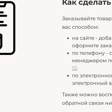
Как сделать
Заказывайте това
вас способом:
на сайте - доб
оформите зака
по телефону - 
менеджером п
55
по электронно
электронный а
Также можно восп
обратной связи н