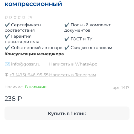
компрессионный
(0)
✔ Сертификаты
✔ Полный комплект
соответствия
документов
✔ Гарантия
✔ ГОСТ и ТУ
производителя
✔ Собственный автопарк
✔ Скидки оптовикам
Консультация менеджера
✉
info@gossr.ru
Написать в WhatsApp
✆
+7 (495) 646-95-55
Написать в Телеграм
Наличие:
В наличии
арт.
1417
238 ₽
Купить в 1 клик