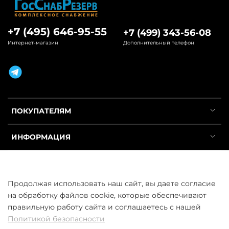
+7 (495) 646-95-55
+7 (499) 343-56-08
Интернет-магазин
Дополнительный телефон
ПОКУПАТЕЛЯМ
ИНФОРМАЦИЯ
УСЛУГИ
Продолжая использовать наш сайт, вы даете согласие
на обработку файлов cookie, которые обеспечивают
правильную работу сайта и соглашаетесь с нашей
Политикой безопасности
ООО «ГосСнабРезерв» © 2013–2026 - Продажа труб оптом и в