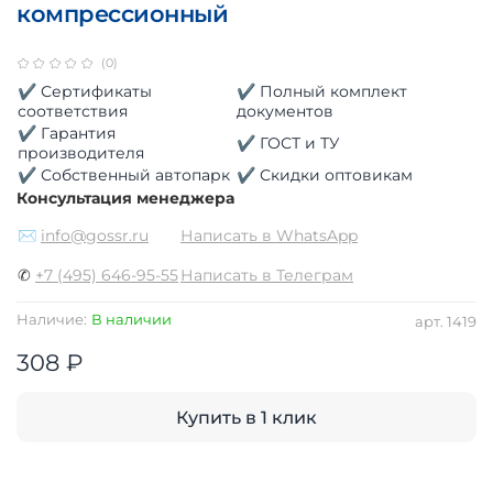
компрессионный
(0)
✔ Сертификаты
✔ Полный комплект
соответствия
документов
✔ Гарантия
✔ ГОСТ и ТУ
производителя
✔ Собственный автопарк
✔ Скидки оптовикам
Консультация менеджера
✉
info@gossr.ru
Написать в WhatsApp
✆
+7 (495) 646-95-55
Написать в Телеграм
Наличие:
В наличии
арт.
1419
308 ₽
Купить в 1 клик