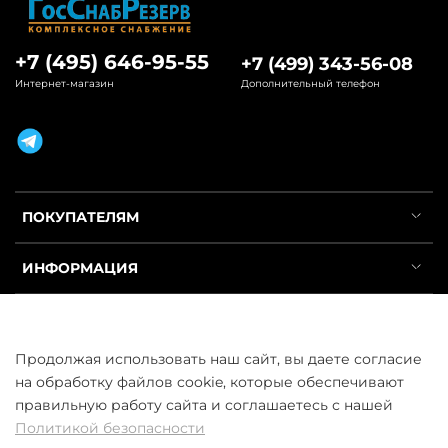
+7 (495) 646-95-55
+7 (499) 343-56-08
Интернет-магазин
Дополнительный телефон
ПОКУПАТЕЛЯМ
ИНФОРМАЦИЯ
УСЛУГИ
Продолжая использовать наш сайт, вы даете согласие
на обработку файлов cookie, которые обеспечивают
правильную работу сайта и соглашаетесь с нашей
Политикой безопасности
ООО «ГосСнабРезерв» © 2013–2026 - Продажа труб оптом и в