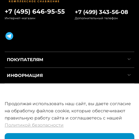
+7 (495) 646-95-55
+7 (499) 343-56-08
Интернет-магазин
Дополнительный телефон
ПОКУПАТЕЛЯМ
ИНФОРМАЦИЯ
УСЛУГИ
Продолжая использовать наш сайт, вы даете согласие
на обработку файлов cookie, которые обеспечивают
правильную работу сайта и соглашаетесь с нашей
Политикой безопасности
ООО «ГосСнабРезерв» © 2013–2026 - Продажа труб оптом и в
розницу