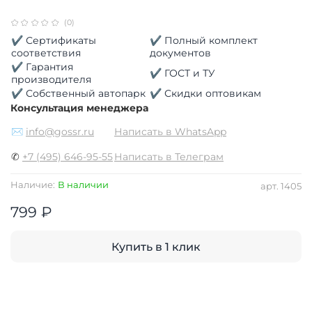
(0)
✔ Сертификаты
✔ Полный комплект
соответствия
документов
✔ Гарантия
✔ ГОСТ и ТУ
производителя
✔ Собственный автопарк
✔ Скидки оптовикам
Консультация менеджера
✉
info@gossr.ru
Написать в WhatsApp
✆
+7 (495) 646-95-55
Написать в Телеграм
Наличие:
В наличии
арт.
1405
799 ₽
Купить в 1 клик