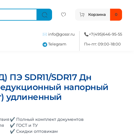
Корзина
0
✉️
info@gossr.ru
📞
+7(495)646-95-55
Telegram
Пн-пт: 09:00-18:00
) ПЭ SDR11/SDR17 Дн
 редукционный напорный
т) удлиненный
твия
✔ Полный комплект документов
ля
✔ ГОСТ и ТУ
✔ Скидки оптовикам