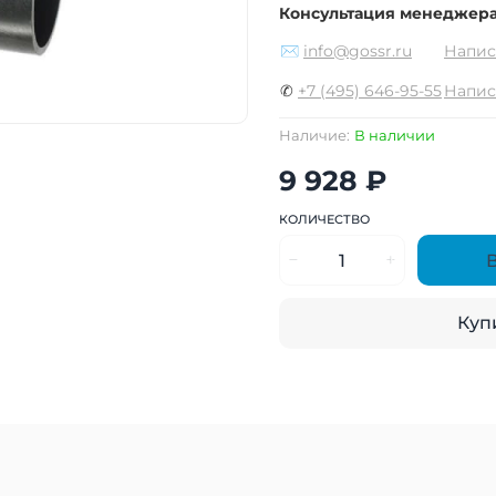
Консультация менеджер
✉
info@gossr.ru
Напис
✆
+7 (495) 646-95-55
Напис
Наличие:
В наличии
9 928 ₽
КОЛИЧЕСТВО
Купи