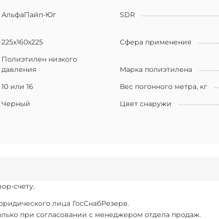
АльфаПайп-Юг
SDR
225х160х225
Сфера применения
Полиэтилен низкого
давления
Марка полиэтилена
10 или 16
Вес погонного метра, кг
Черный
Цвет снаружи
ор-счету.
 юридического лица ГосСнабРезерв.
только при согласовании с менеджером отдела продаж.