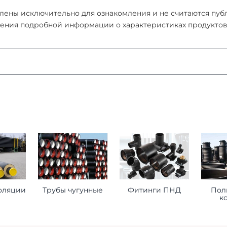
ены исключительно для ознакомления и не считаются публи
ения подробной информации о характеристиках продуктов, 
:
ая область, г. Мытищи, д. Пирогово, ул. Рыбловская, 2А
о ознакомиться
здесь
оформления заказа
ставьте нам следующую информацию при оформлении заказ
оляции
Трубы чугунные
Фитинги ПНД
Пол
к
торое будет принимать груз на месте доставки.
 сориентироваться на ваше расписание.
помочь нам лучше удовлетворить ваши потребности.