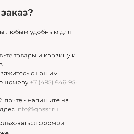
 заказ?
ры любым удобным для
авьте товары и корзину и
з
свяжитесь с нашим
о номеру
+7 (495) 646-95-
й почте - напишите на
дрес
info@gossr.ru
ользоваться формой
иже