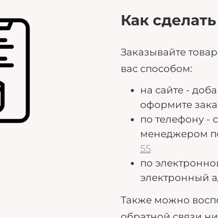
Как сделать
Заказывайте това
вас способом:
на сайте - доб
оформите зака
по телефону - 
менеджером п
55
по электронно
электронный а
Также можно восп
обратной связи н