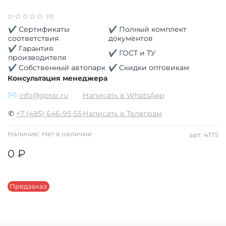
(0)
✔ Сертификаты
✔ Полный комплект
соответствия
документов
✔ Гарантия
✔ ГОСТ и ТУ
производителя
✔ Собственный автопарк
✔ Скидки оптовикам
Консультация менеджера
✉
info@gossr.ru
Написать в WhatsApp
✆
+7 (495) 646-95-55
Написать в Телеграм
Наличие:
Нет в наличии
арт.
4175
0 ₽
Предзаказ