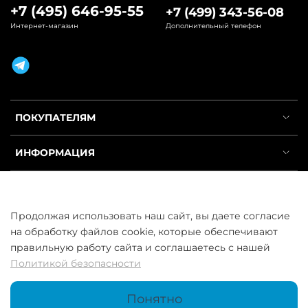
+7 (495) 646-95-55
+7 (499) 343-56-08
Интернет-магазин
Дополнительный телефон
ПОКУПАТЕЛЯМ
ИНФОРМАЦИЯ
УСЛУГИ
Продолжая использовать наш сайт, вы даете согласие
на обработку файлов cookie, которые обеспечивают
правильную работу сайта и соглашаетесь с нашей
Политикой безопасности
ООО «ГосСнабРезерв» © 2013–2026 - Продажа труб оптом и в
розницу
Понятно