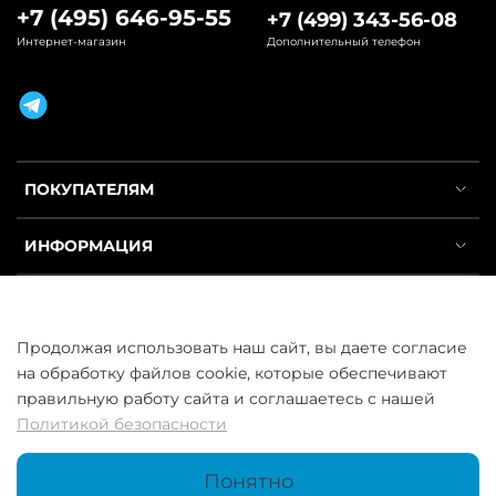
+7 (495) 646-95-55
+7 (499) 343-56-08
Интернет-магазин
Дополнительный телефон
ПОКУПАТЕЛЯМ
ИНФОРМАЦИЯ
УСЛУГИ
Продолжая использовать наш сайт, вы даете согласие
на обработку файлов cookie, которые обеспечивают
правильную работу сайта и соглашаетесь с нашей
Политикой безопасности
ООО «ГосСнабРезерв» © 2013–2026 - Продажа труб оптом и в
розницу
Понятно