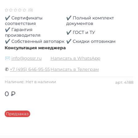
(0)
✔ Сертификаты
✔ Полный комплект
соответствия
документов
✔ Гарантия
✔ ГОСТ и ТУ
производителя
✔ Собственный автопарк
✔ Скидки оптовикам
Консультация менеджера
✉
info@gossr.ru
Написать в WhatsApp
✆
+7 (495) 646-95-55
Написать в Телеграм
Наличие:
Нет в наличии
арт.
4188
0 ₽
Предзаказ