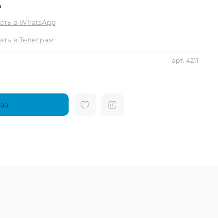
а
ать в WhatsApp
ать в Телеграм
арт.
4211
аз