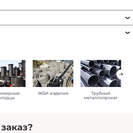
а:
имерные
ЖБИ изделия
Трубный
К
олодцы
металлопрокат
 заказ?