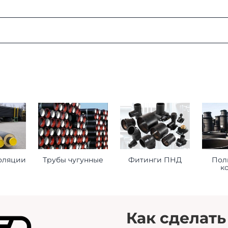
:
ая область, г. Мытищи, д. Пирогово, ул. Рыбловская, 2А
о ознакомиться
здесь
оформления заказа
ставьте нам следующую информацию при оформлении заказ
оляции
Трубы чугунные
Фитинги ПНД
Пол
к
торое будет принимать груз на месте доставки.
 сориентироваться на ваше расписание.
помочь нам лучше удовлетворить ваши потребности.
Как сделать