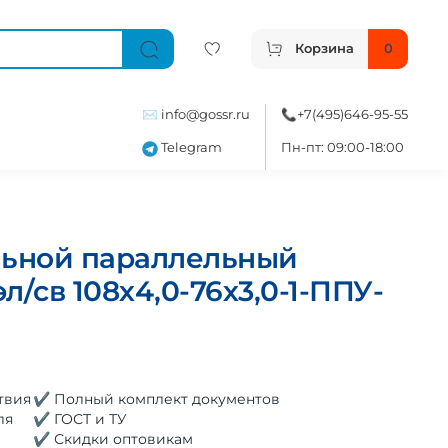
Корзина
0
✉️
info@gossr.ru
📞
+7(495)646-95-55
Telegram
Пн-пт: 09:00-18:00
льной параллельный
л/св 108х4,0-76х3,0-1-ППУ-
твия
✔ Полный комплект документов
ля
✔ ГОСТ и ТУ
✔ Скидки оптовикам