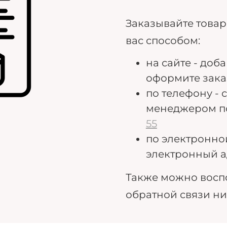
Заказывайте това
вас способом:
на сайте - доб
оформите зака
по телефону - 
менеджером п
55
по электронно
электронный а
Также можно восп
обратной связи н