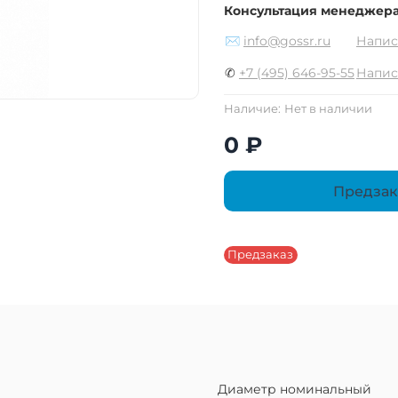
Консультация менеджер
✉
info@gossr.ru
Напис
✆
+7 (495) 646-95-55
Напис
Наличие:
Нет в наличии
0 ₽
Предзак
Предзаказ
Диаметр номинальный