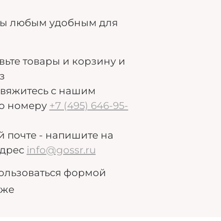
ры любым удобным для
авьте товары и корзину и
з
свяжитесь с нашим
о номеру
+7 (495) 646-95-
й почте - напишите на
дрес
info@gossr.ru
ользоваться формой
иже