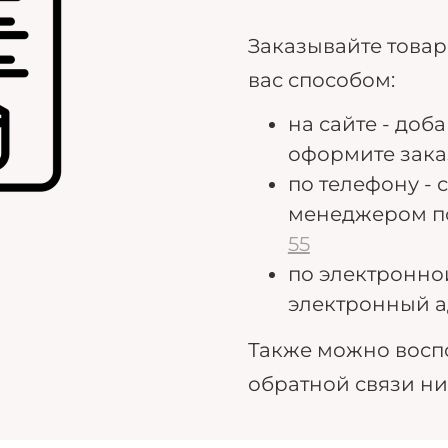
Заказывайте това
вас способом:
на сайте - доб
оформите зака
по телефону - 
менеджером п
55
по электронно
электронный а
Также можно восп
обратной связи н