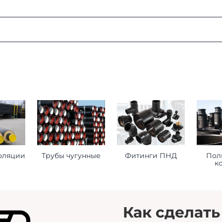
:
ая область, г. Мытищи, д. Пирогово, ул. Рыбловская, 2А
о ознакомиться
здесь
оформления заказа
ставьте нам следующую информацию при оформлении заказ
оляции
Трубы чугунные
Фитинги ПНД
Пол
к
торое будет принимать груз на месте доставки.
 сориентироваться на ваше расписание.
помочь нам лучше удовлетворить ваши потребности.
Как сделать