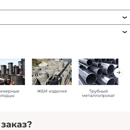
а:
имерные
ЖБИ изделия
Трубный
К
олодцы
металлопрокат
 заказ?