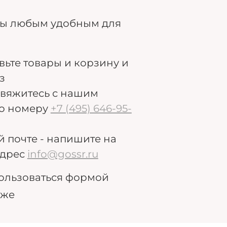
ры любым удобным для
авьте товары и корзину и
з
свяжитесь с нашим
о номеру
+7 (495) 646-95-
й почте - напишите на
дрес
info@gossr.ru
ользоваться формой
иже