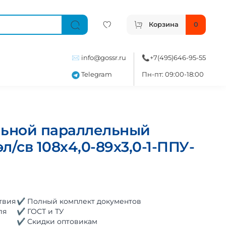
Корзина
0
✉️
info@gossr.ru
📞
+7(495)646-95-55
Telegram
Пн-пт: 09:00-18:00
льной параллельный
л/св 108х4,0-89х3,0-1-ППУ-
твия
✔ Полный комплект документов
ля
✔ ГОСТ и ТУ
✔ Скидки оптовикам