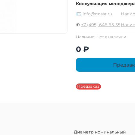
Консультация менеджер
✉
info@gossr.ru
Напис
✆
+7 (495) 646-95-55
Напис
Наличие:
Нет в наличии
0 ₽
Предзак
Предзаказ
Диаметр номинальный