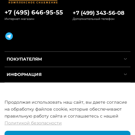
+7 (495) 646-95-55
+7 (499) 343-56-08
Интернет-магазин
Дополнительный телефон
ПОКУПАТЕЛЯМ
ИНФОРМАЦИЯ
УСЛУГИ
Продолжая использовать наш сайт, вы даете согласие
на обработку файлов cookie, которые обеспечивают
правильную работу сайта и соглашаетесь с нашей
Политикой безопасности
ООО «ГосСнабРезерв» © 2013–2026 - Продажа труб оптом и в
розницу