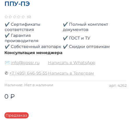
ППУ-ПЭ
(0)
✔ Сертификаты
✔ Полный комплект
соответствия
документов
✔ Гарантия
✔ ГОСТ и ТУ
производителя
✔ Собственный автопарк
✔ Скидки оптовикам
Консультация менеджера
✉
info@gossr.ru
Написать в WhatsApp
✆
+7 (495) 646-95-55
Написать в Телеграм
Наличие:
Нет в наличии
арт.
4262
0 ₽
Предзаказ