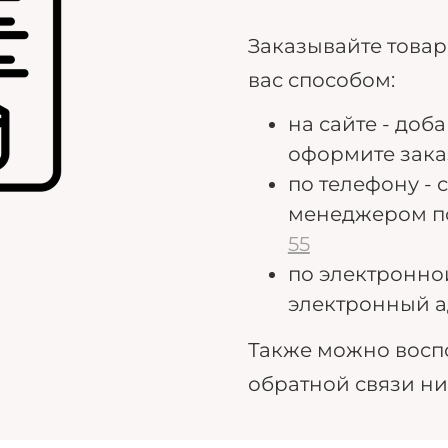
Заказывайте това
вас способом:
на сайте - доб
оформите зака
по телефону - 
менеджером п
55
по электронно
электронный а
Также можно восп
обратной связи н