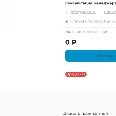
Консультация менеджер
✉
info@gossr.ru
Напис
✆
+7 (495) 646-95-55
Напис
Наличие:
Нет в наличии
0 ₽
Предзак
Предзаказ
Диаметр номинальный