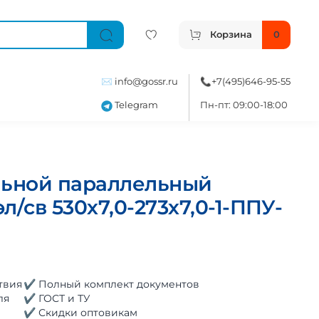
Корзина
0
✉️
info@gossr.ru
📞
+7(495)646-95-55
Telegram
Пн-пт: 09:00-18:00
льной параллельный
л/св 530х7,0-273х7,0-1-ППУ-
твия
✔ Полный комплект документов
ля
✔ ГОСТ и ТУ
✔ Скидки оптовикам