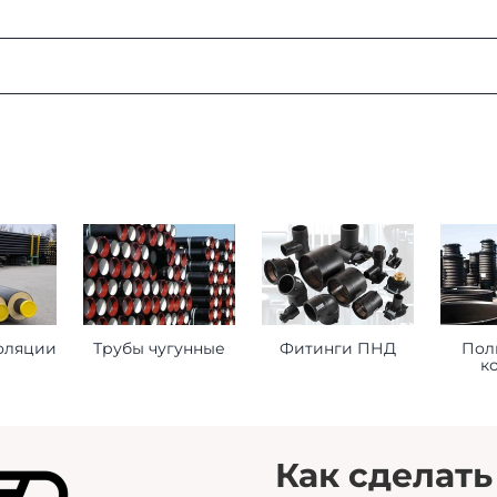
:
ая область, г. Мытищи, д. Пирогово, ул. Рыбловская, 2А
о ознакомиться
здесь
оформления заказа
ставьте нам следующую информацию при оформлении заказ
оляции
Трубы чугунные
Фитинги ПНД
Пол
к
торое будет принимать груз на месте доставки.
 сориентироваться на ваше расписание.
помочь нам лучше удовлетворить ваши потребности.
Как сделать