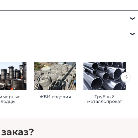
а:
имерные
ЖБИ изделия
Трубный
К
олодцы
металлопрокат
 заказ?