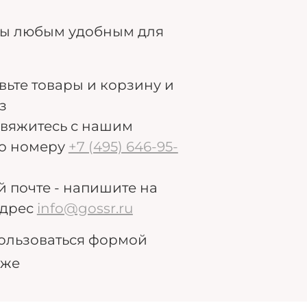
ры любым удобным для
авьте товары и корзину и
з
свяжитесь с нашим
о номеру
+7 (495) 646-95-
й почте - напишите на
дрес
info@gossr.ru
ользоваться формой
иже