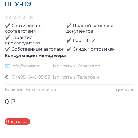
ППУ-ПЭ
(0)
✔ Сертификаты
✔ Полный комплект
соответствия
документов
✔ Гарантия
✔ ГОСТ и ТУ
производителя
✔ Собственный автопарк
✔ Скидки оптовикам
Консультация менеджера
✉
info@gossr.ru
Написать в WhatsApp
✆
+7 (495) 646-95-55
Написать в Телеграм
Наличие:
Нет в наличии
арт.
4281
0 ₽
Предзаказ