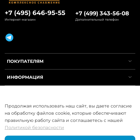
+7 (495) 646-95-55
+7 (499) 343-56-08
Интернет-магазин
Дополнительный телефон
ПОКУПАТЕЛЯМ
ИНФОРМАЦИЯ
УСЛУГИ
Продолжая использовать наш сайт, вы даете согласие
на обработку файлов cookie, которые обеспечивают
правильную работу сайта и соглашаетесь с нашей
Политикой безопасности
ООО «ГосСнабРезерв» © 2013–2026 - Продажа труб оптом и в
розницу