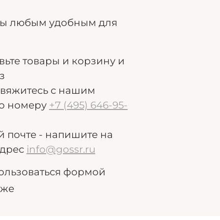
ры любым удобным для
авьте товары и корзину и
з
свяжитесь с нашим
о номеру
+7 (495) 646-95-
й почте - напишите на
дрес
info@gossr.ru
ользоваться формой
иже