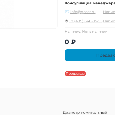
Консультация менеджер
✉
info@gossr.ru
Напис
✆
+7 (495) 646-95-55
Напис
Наличие:
Нет в наличии
0 ₽
Предзак
Предзаказ
Диаметр номинальный