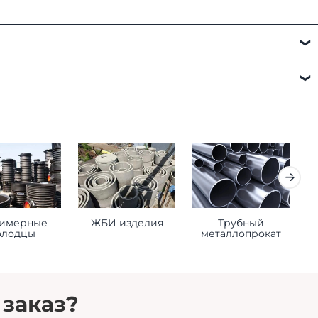
а:
имерные
ЖБИ изделия
Трубный
К
олодцы
металлопрокат
 заказ?