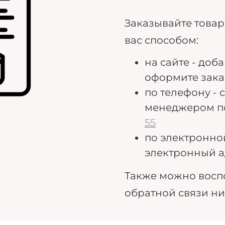
Заказывайте това
вас способом:
на сайте - доб
оформите зака
по телефону - 
менеджером п
55
по электронно
электронный а
Также можно восп
обратной связи н