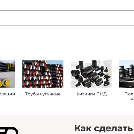
:
ая область, г. Мытищи, д. Пирогово, ул. Рыбловская, 2А
о ознакомиться
здесь
оформления заказа
ставьте нам следующую информацию при оформлении заказ
оляции
Трубы чугунные
Фитинги ПНД
Пол
к
торое будет принимать груз на месте доставки.
 сориентироваться на ваше расписание.
помочь нам лучше удовлетворить ваши потребности.
Как сделать