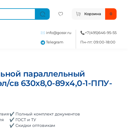
Корзина
0
✉️
info@gossr.ru
📞
+7(495)646-95-55
Telegram
Пн-пт: 09:00-18:00
льной параллельный
л/св 630х8,0-89х4,0-1-ППУ-
твия
✔ Полный комплект документов
ля
✔ ГОСТ и ТУ
✔ Скидки оптовикам