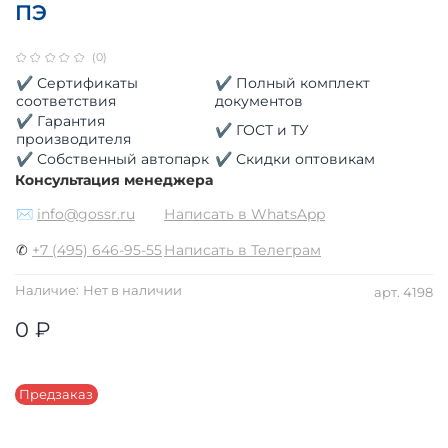
ПЭ
(0)
✔ Сертификаты
✔ Полный комплект
соответствия
документов
✔ Гарантия
✔ ГОСТ и ТУ
производителя
✔ Собственный автопарк
✔ Скидки оптовикам
Консультация менеджера
✉
info@gossr.ru
Написать в WhatsApp
✆
+7 (495) 646-95-55
Написать в Телеграм
Наличие:
Нет в наличии
арт.
4198
0 ₽
Предзаказ