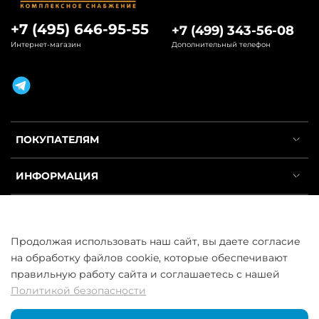
+7 (495) 646-95-55
+7 (499) 343-56-08
Интернет-магазин
Дополнительный телефон
ПОКУПАТЕЛЯМ
ИНФОРМАЦИЯ
УСЛУГИ
Продолжая использовать наш сайт, вы даете согласие
на обработку файлов cookie, которые обеспечивают
правильную работу сайта и соглашаетесь с нашей
Политикой безопасности
ООО «ГосСнабРезерв» © 2013–2026 - Продажа труб оптом и в
розницу