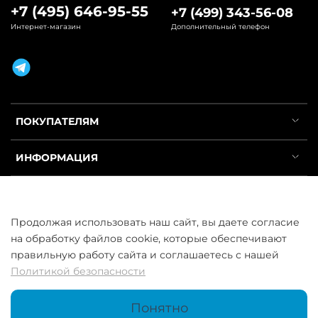
+7 (495) 646-95-55
+7 (499) 343-56-08
Интернет-магазин
Дополнительный телефон
ПОКУПАТЕЛЯМ
ИНФОРМАЦИЯ
УСЛУГИ
Продолжая использовать наш сайт, вы даете согласие
на обработку файлов cookie, которые обеспечивают
правильную работу сайта и соглашаетесь с нашей
Политикой безопасности
ООО «ГосСнабРезерв» © 2013–2026 - Продажа труб оптом и в
розницу
Понятно