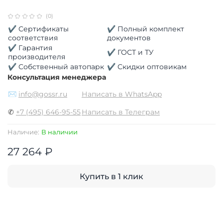
(0)
✔ Сертификаты
✔ Полный комплект
соответствия
документов
✔ Гарантия
✔ ГОСТ и ТУ
производителя
✔ Собственный автопарк
✔ Скидки оптовикам
Консультация менеджера
✉
info@gossr.ru
Написать в WhatsApp
✆
+7 (495) 646-95-55
Написать в Телеграм
Наличие:
В наличии
27 264 ₽
Купить в 1 клик