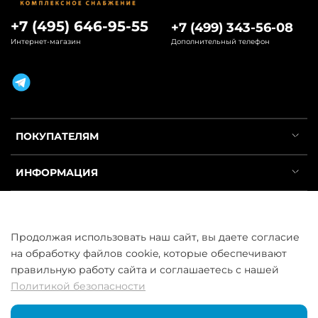
+7 (495) 646-95-55
+7 (499) 343-56-08
Интернет-магазин
Дополнительный телефон
ПОКУПАТЕЛЯМ
ИНФОРМАЦИЯ
УСЛУГИ
Продолжая использовать наш сайт, вы даете согласие
на обработку файлов cookie, которые обеспечивают
правильную работу сайта и соглашаетесь с нашей
Политикой безопасности
ООО «ГосСнабРезерв» © 2013–2026 - Продажа труб оптом и в
розницу