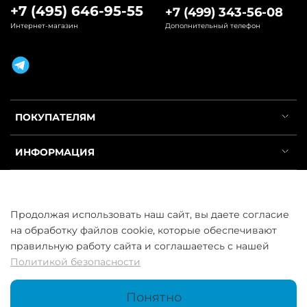
+7 (495) 646-95-55
+7 (499) 343-56-08
Интернет-магазин
Дополнительный телефон
ПОКУПАТЕЛЯМ
ИНФОРМАЦИЯ
УСЛУГИ
Продолжая использовать наш сайт, вы даете согласие
на обработку файлов cookie, которые обеспечивают
правильную работу сайта и соглашаетесь с нашей
Политикой безопасности
ООО «ГосСнабРезерв» © 2013–2026 - Продажа труб оптом и в
розницу
Понятно