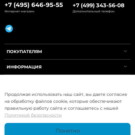
+7 (495) 646-95-55
+7 (499) 343-56-08
Интернет-магазин
Дополнительный телефон
ПОКУПАТЕЛЯМ
ИНФОРМАЦИЯ
УСЛУГИ
Продолжая использовать наш сайт, вы даете согласие
на обработку файлов cookie, которые обеспечивают
правильную работу сайта и соглашаетесь с нашей
Политикой безопасности
ООО «ГосСнабРезерв» © 2013–2026 - Продажа труб оптом и в
розницу
Понятно