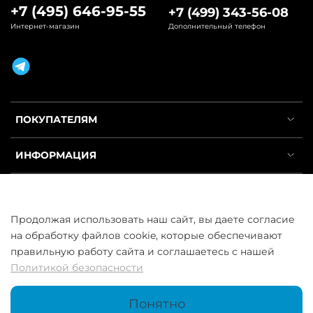
+7 (495) 646-95-55
+7 (499) 343-56-08
Интернет-магазин
Дополнительный телефон
ПОКУПАТЕЛЯМ
ИНФОРМАЦИЯ
УСЛУГИ
Продолжая использовать наш сайт, вы даете согласие
на обработку файлов cookie, которые обеспечивают
правильную работу сайта и соглашаетесь с нашей
Политикой безопасности
ООО «ГосСнабРезерв» © 2013–2026 - Продажа труб оптом и в
розницу
Понятно