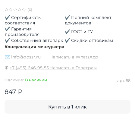
(0)
✔ Сертификаты
✔ Полный комплект
соответствия
документов
✔ Гарантия
✔ ГОСТ и ТУ
производителя
✔ Собственный автопарк
✔ Скидки оптовикам
Консультация менеджера
✉
info@gossr.ru
Написать в WhatsApp
✆
+7 (495) 646-95-55
Написать в Телеграм
Наличие:
В наличии
арт.
58
847 ₽
Купить в 1 клик