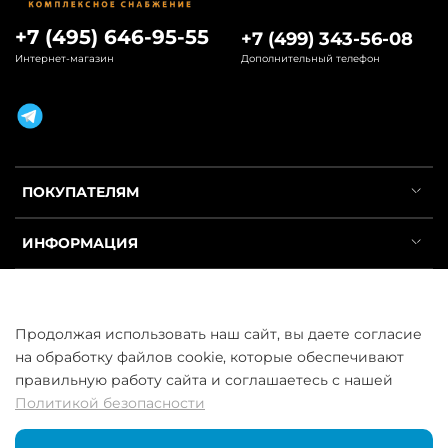
+7 (495) 646-95-55
+7 (499) 343-56-08
Интернет-магазин
Дополнительный телефон
ПОКУПАТЕЛЯМ
ИНФОРМАЦИЯ
УСЛУГИ
Продолжая использовать наш сайт, вы даете согласие
на обработку файлов cookie, которые обеспечивают
правильную работу сайта и соглашаетесь с нашей
Политикой безопасности
ООО «ГосСнабРезерв» © 2013–2026 - Продажа труб оптом и в
розницу