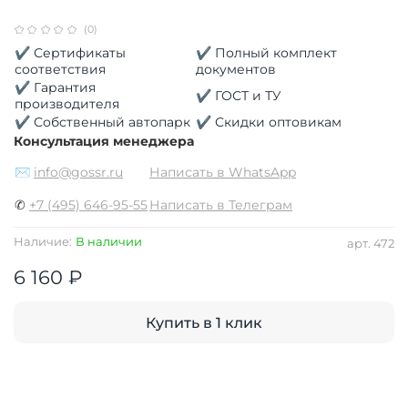
(0)
✔ Сертификаты
✔ Полный комплект
соответствия
документов
✔ Гарантия
✔ ГОСТ и ТУ
производителя
✔ Собственный автопарк
✔ Скидки оптовикам
Консультация менеджера
✉
info@gossr.ru
Написать в WhatsApp
✆
+7 (495) 646-95-55
Написать в Телеграм
Наличие:
В наличии
арт.
472
6 160 ₽
Купить в 1 клик