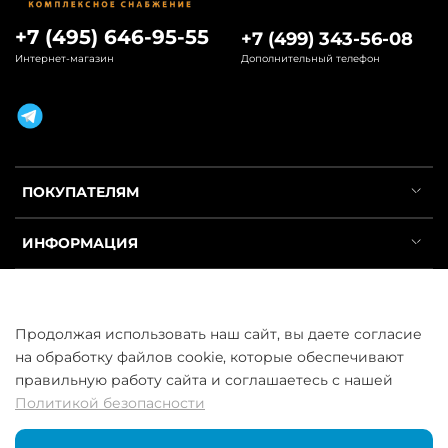
+7 (495) 646-95-55
+7 (499) 343-56-08
Интернет-магазин
Дополнительный телефон
ПОКУПАТЕЛЯМ
ИНФОРМАЦИЯ
УСЛУГИ
Продолжая использовать наш сайт, вы даете согласие
на обработку файлов cookie, которые обеспечивают
правильную работу сайта и соглашаетесь с нашей
Политикой безопасности
ООО «ГосСнабРезерв» © 2013–2026 - Продажа труб оптом и в
розницу