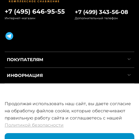
+7 (495) 646-95-55
+7 (499) 343-56-08
Интернет-магазин
Дополнительный телефон
ПОКУПАТЕЛЯМ
ИНФОРМАЦИЯ
УСЛУГИ
Продолжая использовать наш сайт, вы даете согласие
на обработку файлов cookie, которые обеспечивают
правильную работу сайта и соглашаетесь с нашей
Политикой безопасности
ООО «ГосСнабРезерв» © 2013–2026 - Продажа труб оптом и в
розницу