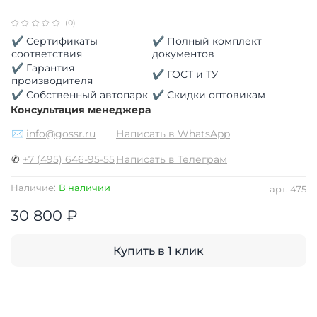
(0)
✔ Сертификаты
✔ Полный комплект
соответствия
документов
✔ Гарантия
✔ ГОСТ и ТУ
производителя
✔ Собственный автопарк
✔ Скидки оптовикам
Консультация менеджера
✉
info@gossr.ru
Написать в WhatsApp
✆
+7 (495) 646-95-55
Написать в Телеграм
Наличие:
В наличии
арт.
475
30 800 ₽
Купить в 1 клик