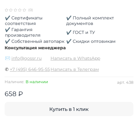
(0)
✔ Сертификаты
✔ Полный комплект
соответствия
документов
✔ Гарантия
✔ ГОСТ и ТУ
производителя
✔ Собственный автопарк
✔ Скидки оптовикам
Консультация менеджера
✉
info@gossr.ru
Написать в WhatsApp
✆
+7 (495) 646-95-55
Написать в Телеграм
Наличие:
В наличии
арт.
438
658 ₽
Купить в 1 клик