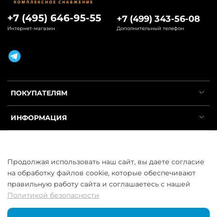
+7 (495) 646-95-55
+7 (499) 343-56-08
Интернет-магазин
Дополнительный телефон
ПОКУПАТЕЛЯМ
ИНФОРМАЦИЯ
УСЛУГИ
Продолжая использовать наш сайт, вы даете согласие
на обработку файлов cookie, которые обеспечивают
правильную работу сайта и соглашаетесь с нашей
Политикой безопасности
ООО «ГосСнабРезерв» © 2013–2026 - Продажа труб оптом и в
розницу