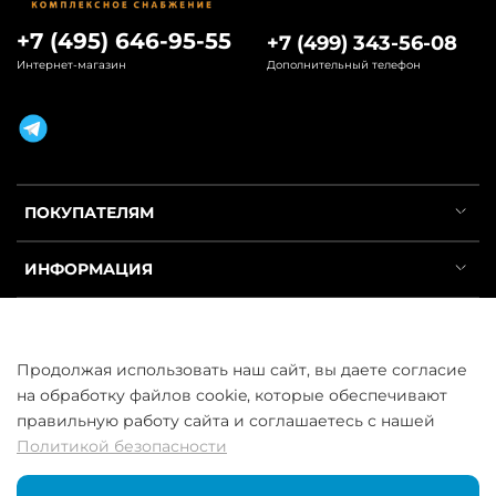
+7 (495) 646-95-55
+7 (499) 343-56-08
Интернет-магазин
Дополнительный телефон
ПОКУПАТЕЛЯМ
ИНФОРМАЦИЯ
УСЛУГИ
Продолжая использовать наш сайт, вы даете согласие
на обработку файлов cookie, которые обеспечивают
правильную работу сайта и соглашаетесь с нашей
Политикой безопасности
ООО «ГосСнабРезерв» © 2013–2026 - Продажа труб оптом и в
розницу