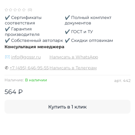
(0)
✔ Сертификаты
✔ Полный комплект
соответствия
документов
✔ Гарантия
✔ ГОСТ и ТУ
производителя
✔ Собственный автопарк
✔ Скидки оптовикам
Консультация менеджера
✉
info@gossr.ru
Написать в WhatsApp
✆
+7 (495) 646-95-55
Написать в Телеграм
Наличие:
В наличии
арт.
442
564 ₽
Купить в 1 клик