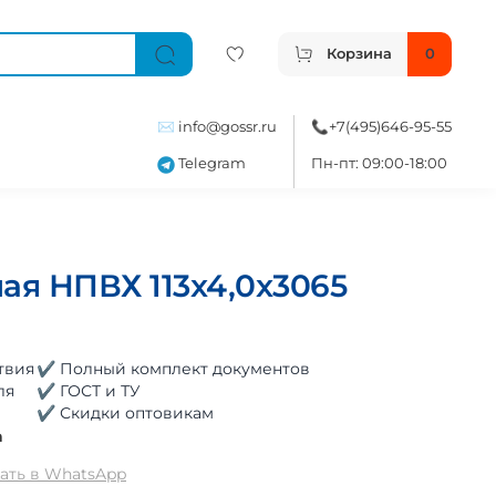
Корзина
0
✉️
info@gossr.ru
📞
+7(495)646-95-55
Telegram
Пн-пт: 09:00-18:00
ая НПВХ 113x4,0x3065
твия
✔ Полный комплект документов
ля
✔ ГОСТ и ТУ
✔ Скидки оптовикам
а
ать в WhatsApp