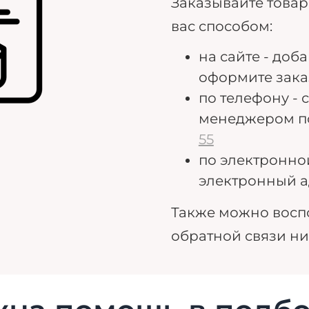
Заказывайте това
вас способом:
на сайте - доб
оформите зака
по телефону - 
менеджером п
55
по электронно
электронный а
Также можно восп
обратной связи н