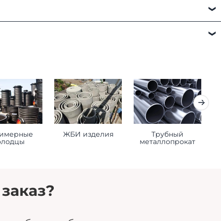
а:
имерные
ЖБИ изделия
Трубный
К
олодцы
металлопрокат
 заказ?