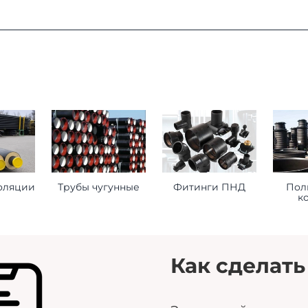
:
ая область, г. Мытищи, д. Пирогово, ул. Рыбловская, 2А
о ознакомиться
здесь
оформления заказа
ставьте нам следующую информацию при оформлении заказ
оляции
Трубы чугунные
Фитинги ПНД
Пол
к
торое будет принимать груз на месте доставки.
 сориентироваться на ваше расписание.
помочь нам лучше удовлетворить ваши потребности.
Как сделать