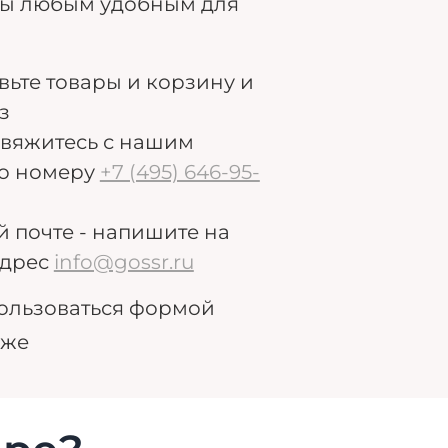
ры любым удобным для
авьте товары и корзину и
з
свяжитесь с нашим
о номеру
+7 (495) 646-95-
й почте - напишите на
дрес
info@gossr.ru
ользоваться формой
иже