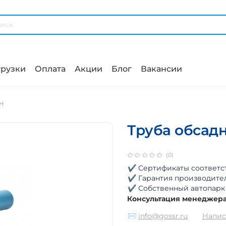
рузки
Оплата
Акции
Блог
Вакансии
н
Труба обсадн
(0)
✔ Сертификаты соответс
✔ Гарантия производите
✔ Собственный автопарк
Консультация менеджер
✉
info@gossr.ru
Напис