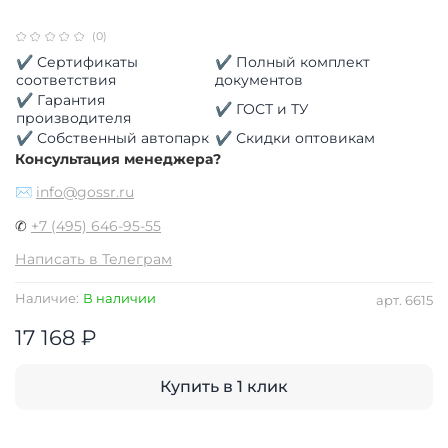
(0)
✔ Сертификаты
✔ Полный комплект
соответствия
документов
✔ Гарантия
✔ ГОСТ и ТУ
производителя
✔ Собственный автопарк
✔ Скидки оптовикам
Консультация менеджера?
✉
info@gossr.ru
✆
+7 (495) 646-95-55
Написать в Телеграм
Наличие:
В наличии
арт.
6615
17 168 ₽
Купить в 1 клик