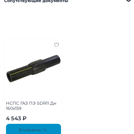
Сопутствующие документы
способом:
Самовывоз. Наш склад находится по адресу
Московская область, г. Мытищи, д. Пирогово, ул.
Рыбловская, 2А
Доставка нашим автотранспортом. Подробнее
можно ознакомиться
здесь
Транспортной компанией в регионы
Важно!
Итоговая стоимость рассчитывается менеджером
после оформления заказа
Чтобы обеспечить быструю доставку, пожалуйста,
предоставьте нам следующую информацию при
оформлении заказа:
НСПС ГАЗ ПЭ SDR11 Дн
Точный адрес доставки вашего объекта.
160х159
ФИО и контактный телефон ответственного лица,
4 543 ₽
которое будет принимать груз на месте доставки.
Предпочтительное время доставки, чтобы мы
В корзину
могли сориентироваться на ваше расписание.