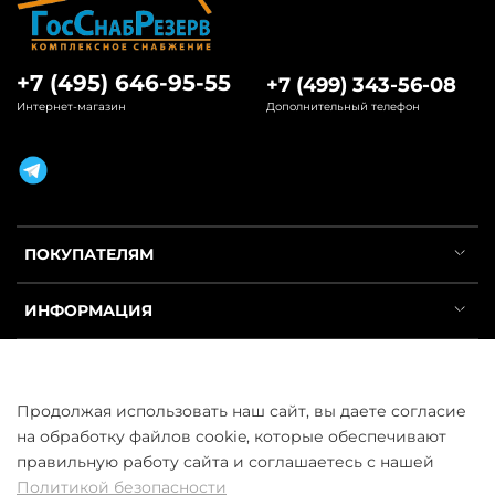
+7 (495) 646-95-55
+7 (499) 343-56-08
Интернет-магазин
Дополнительный телефон
ПОКУПАТЕЛЯМ
ИНФОРМАЦИЯ
УСЛУГИ
Продолжая использовать наш сайт, вы даете согласие
на обработку файлов cookie, которые обеспечивают
правильную работу сайта и соглашаетесь с нашей
Политикой безопасности
ООО «ГосСнабРезерв» © 2013–2026 - Продажа труб оптом и в