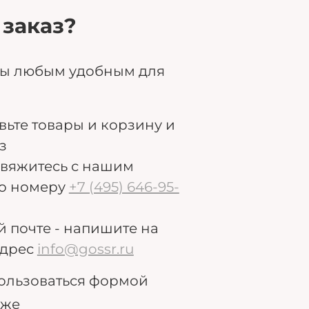
 заказ?
ры любым удобным для
авьте товары и корзину и
з
свяжитесь с нашим
о номеру
+7 (495) 646-95-
й почте - напишите на
дрес
info@gossr.ru
ользоваться формой
иже