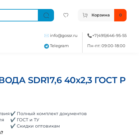
Корзина
0
✉️
info@gossr.ru
📞
+7(495)646-95-55
Telegram
Пн-пт: 09:00-18:00
ВОДА SDR17,6 40х2,3 ГОСТ Р
твия
✔ Полный комплект документов
ля
✔ ГОСТ и ТУ
✔ Скидки оптовикам
а?