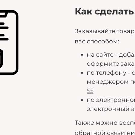
Как сделать
Заказывайте това
вас способом:
на сайте - доб
оформите зака
по телефону - 
менеджером п
55
по электронно
электронный а
Также можно восп
обратной связи н