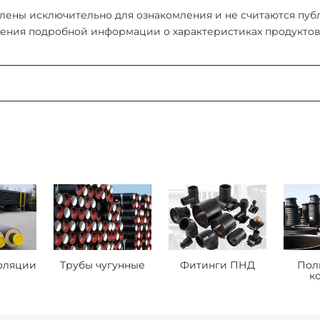
ены исключительно для ознакомления и не считаются публи
ения подробной информации о характеристиках продуктов, 
:
ая область, г. Мытищи, д. Пирогово, ул. Рыбловская, 2А
о ознакомиться
здесь
оформления заказа
ставьте нам следующую информацию при оформлении заказ
оляции
Трубы чугунные
Фитинги ПНД
Пол
к
торое будет принимать груз на месте доставки.
 сориентироваться на ваше расписание.
помочь нам лучше удовлетворить ваши потребности.