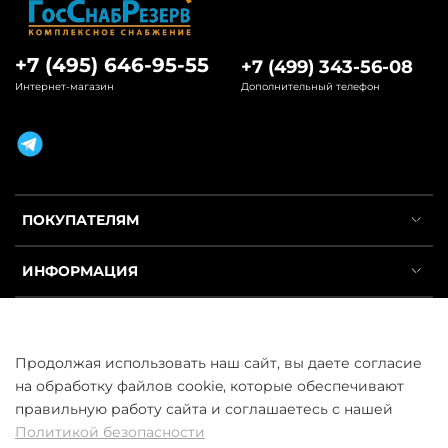
+7 (495) 646-95-55
+7 (499) 343-56-08
Интернет-магазин
Дополнительный телефон
ПОКУПАТЕЛЯМ
ИНФОРМАЦИЯ
УСЛУГИ
Продолжая использовать наш сайт, вы даете согласие
на обработку файлов cookie, которые обеспечивают
правильную работу сайта и соглашаетесь с нашей
Политикой безопасности
ООО «ГосСнабРезерв» © 2013–2026 - Продажа труб оптом и в