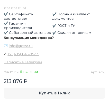
(0)
✔ Сертификаты
✔ Полный комплект
соответствия
документов
✔ Гарантия
✔ ГОСТ и ТУ
производителя
✔ Собственный автопарк
✔ Скидки оптовикам
Консультация менеджера?
✉
info@gossr.ru
✆
+7 (495) 646-95-55
Написать в Телеграм
Наличие:
В наличии
арт.
3765
213 876 ₽
Купить в 1 клик