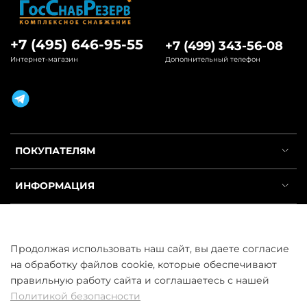
+7 (495) 646-95-55
+7 (499) 343-56-08
Интернет-магазин
Дополнительный телефон
ПОКУПАТЕЛЯМ
ИНФОРМАЦИЯ
УСЛУГИ
Продолжая использовать наш сайт, вы даете согласие
на обработку файлов cookie, которые обеспечивают
правильную работу сайта и соглашаетесь с нашей
Политикой безопасности
ООО «ГосСнабРезерв» © 2013–2026 - Продажа труб оптом и в