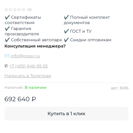
(0)
✔ Сертификаты
✔ Полный комплект
соответствия
документов
✔ Гарантия
✔ ГОСТ и ТУ
производителя
✔ Собственный автопарк
✔ Скидки оптовикам
Консультация менеджера?
✉
info@gossr.ru
✆
+7 (495) 646-95-55
Написать в Телеграм
Наличие:
В наличии
арт.
3696
692 640 ₽
Купить в 1 клик