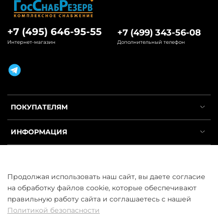
+7 (495) 646-95-55
+7 (499) 343-56-08
Интернет-магазин
Дополнительный телефон
ПОКУПАТЕЛЯМ
ИНФОРМАЦИЯ
УСЛУГИ
Продолжая использовать наш сайт, вы даете согласие
на обработку файлов cookie, которые обеспечивают
правильную работу сайта и соглашаетесь с нашей
Политикой безопасности
ООО «ГосСнабРезерв» © 2013–2026 - Продажа труб оптом и в