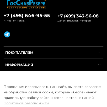
+7 (495) 646-95-55
+7 (499) 343-56-08
Интернет-магазин
Дополнительный телефон
ПОКУПАТЕЛЯМ
ИНФОРМАЦИЯ
УСЛУГИ
Продолжая использовать наш сайт, вы даете согласие
на обработку файлов cookie, которые обеспечивают
правильную работу сайта и соглашаетесь с нашей
Политикой безопасности
ООО «ГосСнабРезерв» © 2013–2026 - Продажа труб оптом и в