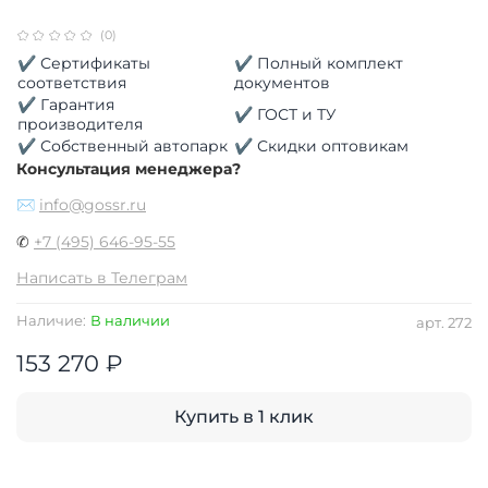
(0)
✔ Сертификаты
✔ Полный комплект
соответствия
документов
✔ Гарантия
✔ ГОСТ и ТУ
производителя
✔ Собственный автопарк
✔ Скидки оптовикам
Консультация менеджера?
✉
info@gossr.ru
✆
+7 (495) 646-95-55
Написать в Телеграм
Наличие:
В наличии
арт.
272
153 270 ₽
Купить в 1 клик