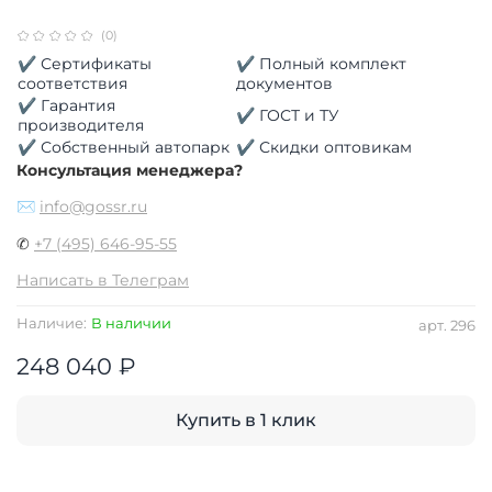
(0)
✔ Сертификаты
✔ Полный комплект
соответствия
документов
✔ Гарантия
✔ ГОСТ и ТУ
производителя
✔ Собственный автопарк
✔ Скидки оптовикам
Консультация менеджера?
✉
info@gossr.ru
✆
+7 (495) 646-95-55
Написать в Телеграм
Наличие:
В наличии
арт.
296
248 040 ₽
Купить в 1 клик