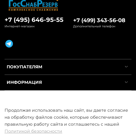
+7 (495) 646-95-55
+7 (499) 343-56-08
Интернет-магазин
Дополнительный телефон
ПОКУПАТЕЛЯМ
ИНФОРМАЦИЯ
УСЛУГИ
Продолжая использовать наш сайт, вы даете согласие
на обработку файлов cookie, которые обеспечивают
правильную работу сайта и соглашаетесь с нашей
Политикой безопасности
ООО «ГосСнабРезерв» © 2013–2026 - Продажа труб оптом и в