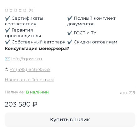
(0)
✔ Сертификаты
✔ Полный комплект
соответствия
документов
✔ Гарантия
✔ ГОСТ и ТУ
производителя
✔ Собственный автопарк
✔ Скидки оптовикам
Консультация менеджера?
✉
info@gossr.ru
✆
+7 (495) 646-95-55
Написать в Телеграм
Наличие:
В наличии
арт.
319
203 580 ₽
Купить в 1 клик