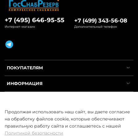
+7 (495) 646-95-55
+7 (499) 343-56-08
Интернет-магазин
Дополнительный телефон
ПОКУПАТЕЛЯМ
ИНФОРМАЦИЯ
УСЛУГИ
Продолжая использовать наш сайт, вы даете согласие
на обработку файлов cookie, которые обеспечивают
правильную работу сайта и соглашаетесь с нашей
Политикой безопасности
ООО «ГосСнабРезерв» © 2013–2026 - Продажа труб оптом и в