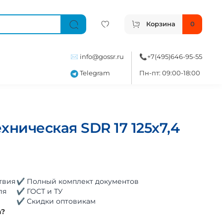
Корзина
0
✉️
info@gossr.ru
📞
+7(495)646-95-55
Telegram
Пн-пт: 09:00-18:00
хническая SDR 17 125х7,4
твия
✔ Полный комплект документов
ля
✔ ГОСТ и ТУ
✔ Скидки оптовикам
а?