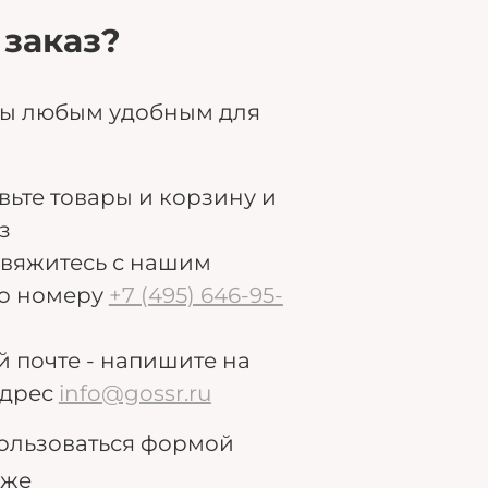
 заказ?
ры любым удобным для
авьте товары и корзину и
з
свяжитесь с нашим
о номеру
+7 (495) 646-95-
й почте - напишите на
дрес
info@gossr.ru
ользоваться формой
иже