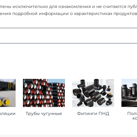
ены исключительно для ознакомления и не считаются публи
ения подробной информации о характеристиках продуктов, 
:
ая область, г. Мытищи, д. Пирогово, ул. Рыбловская, 2А
о ознакомиться
здесь
оформления заказа
ставьте нам следующую информацию при оформлении заказ
оляции
Трубы чугунные
Фитинги ПНД
Пол
к
торое будет принимать груз на месте доставки.
 сориентироваться на ваше расписание.
помочь нам лучше удовлетворить ваши потребности.