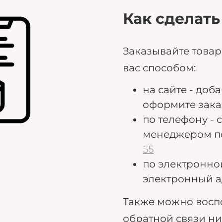
Как сделать
Заказывайте това
вас способом:
на сайте - доб
оформите зака
по телефону - 
менеджером п
55
по электронно
электронный а
Также можно восп
обратной связи н