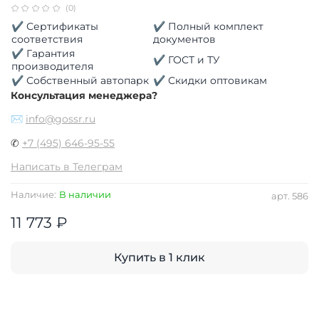
(0)
✔ Сертификаты
✔ Полный комплект
соответствия
документов
✔ Гарантия
✔ ГОСТ и ТУ
производителя
✔ Собственный автопарк
✔ Скидки оптовикам
Консультация менеджера?
✉
info@gossr.ru
✆
+7 (495) 646-95-55
Написать в Телеграм
Наличие:
В наличии
арт.
586
11 773 ₽
Купить в 1 клик