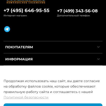
+7 (495) 646-95-55
+7 (499) 343-56-08
Интернет-магазин
Дополнительный телефон
ПОКУПАТЕЛЯМ
ИНФОРМАЦИЯ
УСЛУГИ
Продолжая использовать наш сайт, вы даете согласие
на обработку файлов cookie, которые обеспечивают
правильную работу сайта и соглашаетесь с нашей
Политикой безопасности
ООО «ГосСнабРезерв» © 2013–2026 - Продажа труб оптом и в
розницу