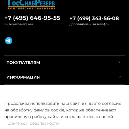
+7 (495) 646-95-55
+7 (499) 343-56-08
Интернет-магазин
Дополнительный телефон
ПОКУПАТЕЛЯМ
ИНФОРМАЦИЯ
УСЛУГИ
Продолжая использовать наш сайт, вы даете согласие
на обработку файлов cookie, которые обеспечивают
правильную работу сайта и соглашаетесь с нашей
Политикой безопасности
ООО «ГосСнабРезерв» © 2013–2026 - Продажа труб оптом и в