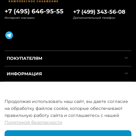
+7 (495) 646-95-55
+7 (499) 343-56-08
Интернет-магазин
Дополнительный телефон
ПОКУПАТЕЛЯМ
ИНФОРМАЦИЯ
УСЛУГИ
Продолжая использовать наш сайт, вы даете согласие
на обработку файлов cookie, которые обеспечивают
правильную работу сайта и соглашаетесь с нашей
Политикой безопасности
ООО «ГосСнабРезерв» © 2013–2026 - Продажа труб оптом и в
розницу