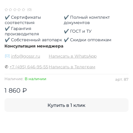
(0)
✔ Сертификаты
✔ Полный комплект
соответствия
документов
✔ Гарантия
✔ ГОСТ и ТУ
производителя
✔ Собственный автопарк
✔ Скидки оптовикам
Консультация менеджера
✉
info@gossr.ru
Написать в WhatsApp
✆
+7 (495) 646-95-55
Написать в Телеграм
Наличие:
В наличии
арт.
87
1 860 ₽
Купить в 1 клик