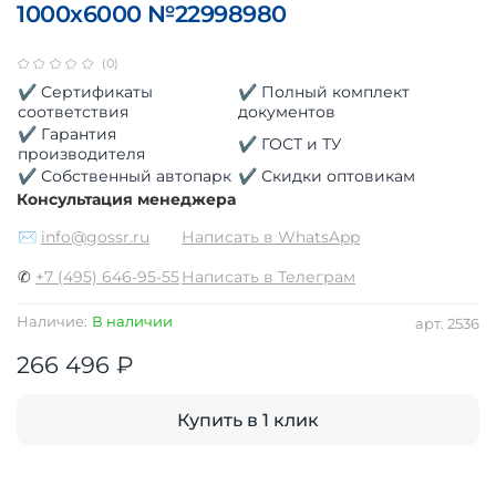
1000х6000 №22998980
(0)
✔ Сертификаты
✔ Полный комплект
соответствия
документов
✔ Гарантия
✔ ГОСТ и ТУ
производителя
✔ Собственный автопарк
✔ Скидки оптовикам
Консультация менеджера
✉
info@gossr.ru
Написать в WhatsApp
✆
+7 (495) 646-95-55
Написать в Телеграм
Наличие:
В наличии
арт.
2536
266 496 ₽
Купить в 1 клик