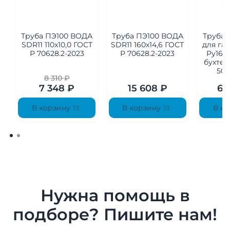
Труба ПЭ100 ВОДА
Труба ПЭ100 ВОДА
Труба 
SDR11 110х10,0 ГОСТ
SDR11 160х14,6 ГОСТ
для газ
Р 70628.2-2023
Р 70628.2-2023
Ру16 (
бухте 
508
8 310 ₽
7 348 ₽
15 608 ₽
69
В корзину
В корзину
В ко
Нужна помощь в
подборе? Пишите нам!