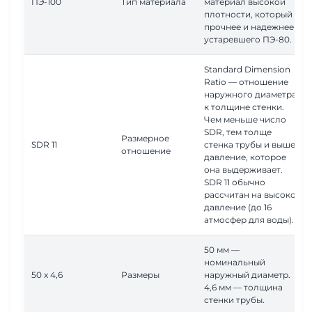
ПЭ-100
Тип материала
материал высокой
плотности, который
прочнее и надежнее
устаревшего ПЭ-80.
Standard Dimension
Ratio — отношение
наружного диаметра
к толщине стенки.
Чем меньше число
SDR, тем толще
Размерное
SDR 11
стенка трубы и выше
отношение
давление, которое
она выдерживает.
SDR 11 обычно
рассчитан на высокое
давление (до 16
атмосфер для воды).
50 мм —
номинальный
50 x 4,6
Размеры
наружный диаметр.
4,6 мм — толщина
стенки трубы.