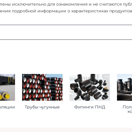
ены исключительно для ознакомления и не считаются публи
ения подробной информации о характеристиках продуктов, 
:
ая область, г. Мытищи, д. Пирогово, ул. Рыбловская, 2А
о ознакомиться
здесь
оформления заказа
ставьте нам следующую информацию при оформлении заказ
оляции
Трубы чугунные
Фитинги ПНД
Пол
к
торое будет принимать груз на месте доставки.
 сориентироваться на ваше расписание.
помочь нам лучше удовлетворить ваши потребности.