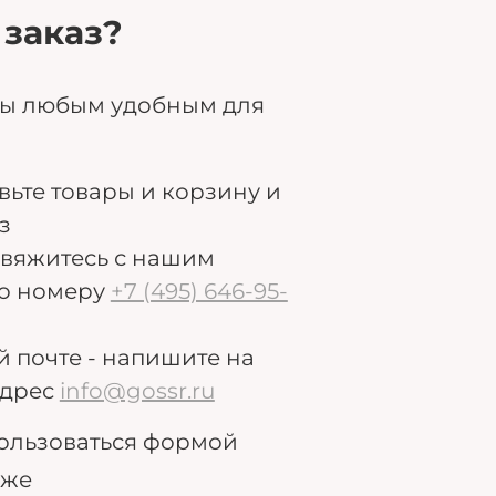
 заказ?
ры любым удобным для
авьте товары и корзину и
з
свяжитесь с нашим
о номеру
+7 (495) 646-95-
й почте - напишите на
дрес
info@gossr.ru
ользоваться формой
иже