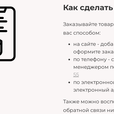
Как сделать
Заказывайте това
вас способом:
на сайте - доб
оформите зака
по телефону - 
менеджером п
55
по электронно
электронный а
Также можно восп
обратной связи н