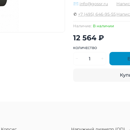
✉
info@gossr.ru
Напис
✆
+7 (495) 646-95-55
Напис
Наличие:
В наличии
12 564 ₽
КОЛИЧЕСТВО
Купи
Корсис
Наружный диаметр (OD)