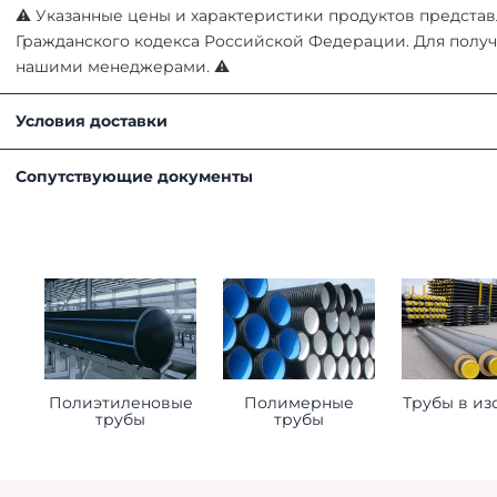
⚠ Указанные цены и характеристики продуктов представл
Гражданского кодекса Российской Федерации. Для получ
нашими менеджерами. ⚠
Условия доставки
Получить товар можно любым удобным для вас способом
Сопутствующие документы
Самовывоз. Наш склад находится по адресу
Московск
Доставка нашим автотранспортом. Подробнее можн
Транспортной компанией в регионы
Важно!
Итоговая стоимость рассчитывается менеджером после 
Чтобы обеспечить быструю доставку, пожалуйста, предо
Точный адрес доставки вашего объекта.
Полиэтиленовые
Полимерные
Трубы в из
трубы
трубы
ФИО и контактный телефон ответственного лица, ко
Предпочтительное время доставки, чтобы мы могли
Любые дополнительные пожелания, которые могут 