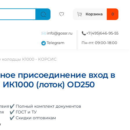
Корзина
0
✉️
info@gossr.ru
📞
+7(495)646-95-55
Telegram
Пн-пт: 09:00-18:00
 колодцы К1000 - КОРСИС
ное присоединение вход в
 ИК1000 (лоток) OD250
твия
✔ Полный комплект документов
ля
✔ ГОСТ и ТУ
✔ Скидки оптовикам
а