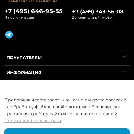
+7 (495) 646-95-55
+7 (499) 343-56-08
Интернет-магазин
Дополнительный телефон
ПОКУПАТЕЛЯМ
ИНФОРМАЦИЯ
УСЛУГИ
Продолжая использовать наш сайт, вы даете согласие
на обработку файлов cookie, которые обеспечивают
правильную работу сайта и соглашаетесь с нашей
Политикой безопасности
ООО «ГосСнабРезерв» © 2013–2026 - Продажа труб оптом и в
розницу