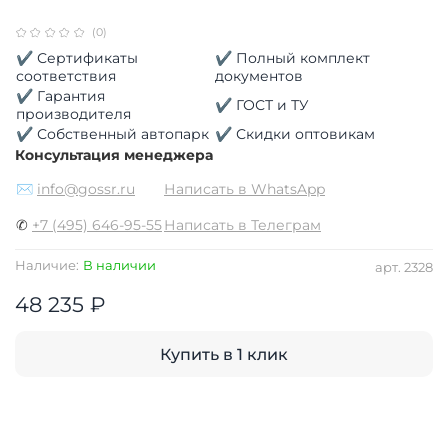
(0)
✔ Сертификаты
✔ Полный комплект
соответствия
документов
✔ Гарантия
✔ ГОСТ и ТУ
производителя
✔ Собственный автопарк
✔ Скидки оптовикам
Консультация менеджера
✉
info@gossr.ru
Написать в WhatsApp
✆
+7 (495) 646-95-55
Написать в Телеграм
Наличие:
В наличии
арт.
2328
48 235 ₽
Купить в 1 клик